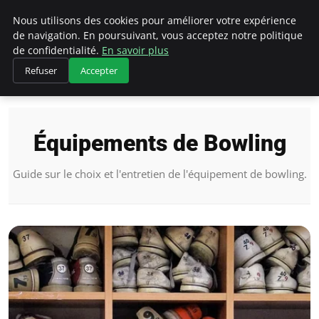
Bowling La Rosiere
Nous utilisons des cookies pour améliorer votre expérience
de navigation. En poursuivant, vous acceptez notre politique
de confidentialité.
En savoir plus
Refuser
Accepter
Accueil
Équipements de Bowling
Équipements de Bowling
Guide sur le choix et l'entretien de l'équipement de bowling.