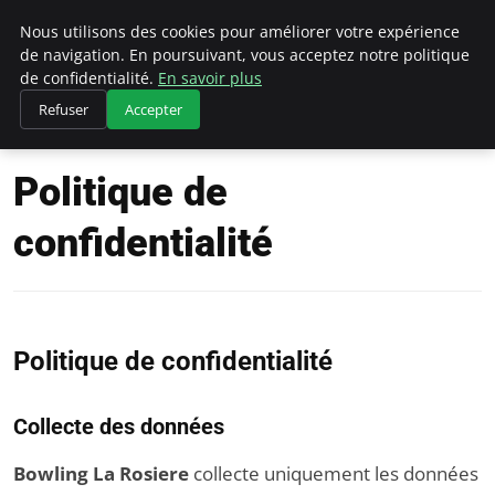
Bowling La Rosiere
Nous utilisons des cookies pour améliorer votre expérience
de navigation. En poursuivant, vous acceptez notre politique
de confidentialité.
En savoir plus
Refuser
Accepter
Accueil
Politique de confidentialité
Politique de
confidentialité
Politique de confidentialité
Collecte des données
Bowling La Rosiere
collecte uniquement les données