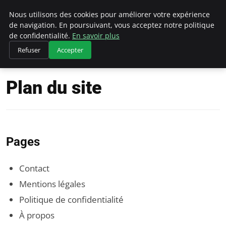
Bowling La Rosiere
Nous utilisons des cookies pour améliorer votre expérience
de navigation. En poursuivant, vous acceptez notre politique
de confidentialité.
En savoir plus
Refuser
Accepter
Accueil
Plan du site
Plan du site
Pages
Contact
Mentions légales
Politique de confidentialité
À propos