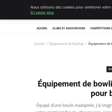
Nous utilisons des cookies pour améliorer votre 
Bowling La Rosie
En savoir plus
ACCUEIL
CLUBS ET ASSOCIATIONS
COMPÉTITIONS 
Accueil
Équipements de Bowling
Équipement de bo
ÉQ
Équipement de bowlin
pour 
Équipé d’une boule inadaptée, j’ai sta