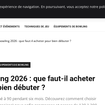
expérience de navigation. En poursuivant, vous acceptez notre polit
re
ET ÉVÉNEMENTS
TECHNIQUES DE JEU
ÉQUIPEMENTS DE BOWLING
wling 2026 : que faut-il acheter pour bien débuter ?
UIPEMENTS DE BOWLING
g 2026 : que faut-il acheter
bien débuter ?
gné à 90 pendant six mois. Découvrez comment choisir