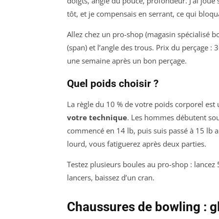
doigts, angle du pouce, profondeur. J’ai jou
tôt, et je compensais en serrant, ce qui bloqu
Allez chez un pro-shop (magasin spécialisé b
(span) et l’angle des trous. Prix du perçage :
une semaine après un bon perçage.
Quel poids choisir ?
La règle du 10 % de votre poids corporel est 
votre technique
. Les hommes débutent souve
commencé en 14 lb, puis suis passé à 15 lb au
lourd, vous fatiguerez après deux parties.
Testez plusieurs boules au pro-shop : lancez 
lancers, baissez d’un cran.
Chaussures de bowling : gl