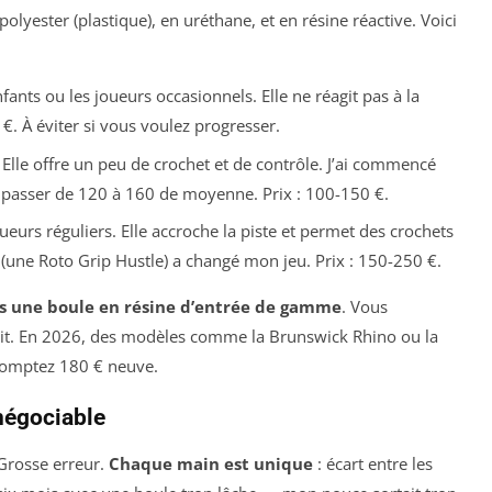
 polyester (plastique), en uréthane, et en résine réactive. Voici
nfants ou les joueurs occasionnels. Elle ne réagit pas à la
 €. À éviter si vous voulez progresser.
lle offre un peu de crochet et de contrôle. J’ai commencé
passer de 120 à 160 de moyenne. Prix : 100-150 €.
oueurs réguliers. Elle accroche la piste et permet des crochets
 (une
Roto Grip Hustle
) a changé mon jeu. Prix : 150-250 €.
s une boule en résine d’entrée de gamme
. Vous
fait. En 2026, des modèles comme la
Brunswick Rhino
ou la
comptez 180 € neuve.
négociable
Grosse erreur.
Chaque main est unique
: écart entre les