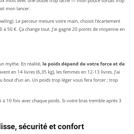
é six mois avec une boule trop lâche — mon pouce sortait trop
ait mon lancer.
owling). Le perceur mesure votre main, choisit l’écartement
 30 à 50 €. Ça change tout. J’ai gagné 20 points de moyenne en
un mythe. En réalité,
le poids dépend de votre force et de
nt en 14 livres (6,35 kg), les femmes en 12-13 livres. J’ai
 bout d’un an. Un poids trop léger vous fera forcer ; trop
5 à 10 fois avec chaque poids. Si votre bras tremble après 3
isse, sécurité et confort