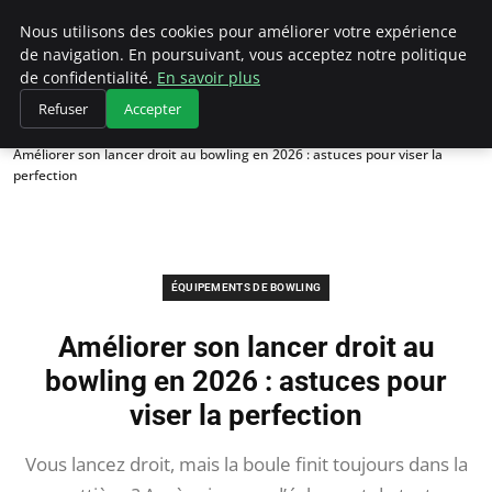
Bowling La Rosiere
Nous utilisons des cookies pour améliorer votre expérience
de navigation. En poursuivant, vous acceptez notre politique
de confidentialité.
En savoir plus
Refuser
Accepter
Accueil
Équipements de Bowling
Améliorer son lancer droit au bowling en 2026 : astuces pour viser la
perfection
ÉQUIPEMENTS DE BOWLING
Améliorer son lancer droit au
bowling en 2026 : astuces pour
viser la perfection
Vous lancez droit, mais la boule finit toujours dans la