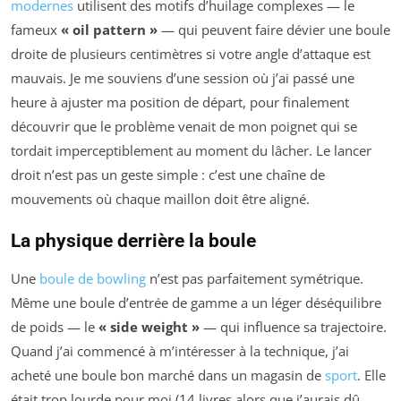
modernes
utilisent des motifs d’huilage complexes — le
fameux
« oil pattern »
— qui peuvent faire dévier une boule
droite de plusieurs centimètres si votre angle d’attaque est
mauvais. Je me souviens d’une session où j’ai passé une
heure à ajuster ma position de départ, pour finalement
découvrir que le problème venait de mon poignet qui se
tordait imperceptiblement au moment du lâcher. Le lancer
droit n’est pas un geste simple : c’est une chaîne de
mouvements où chaque maillon doit être aligné.
La physique derrière la boule
Une
boule de bowling
n’est pas parfaitement symétrique.
Même une boule d’entrée de gamme a un léger déséquilibre
de poids — le
« side weight »
— qui influence sa trajectoire.
Quand j’ai commencé à m’intéresser à la technique, j’ai
acheté une boule bon marché dans un magasin de
sport
. Elle
était trop lourde pour moi (14 livres alors que j’aurais dû