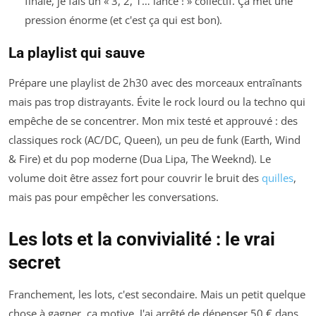
finale, je fais un « 3, 2, 1… lance ! » collectif. Ça met une
pression énorme (et c'est ça qui est bon).
La playlist qui sauve
Prépare une playlist de 2h30 avec des morceaux entraînants
mais pas trop distrayants. Évite le rock lourd ou la techno qui
empêche de se concentrer. Mon mix testé et approuvé : des
classiques rock (AC/DC, Queen), un peu de funk (Earth, Wind
& Fire) et du pop moderne (Dua Lipa, The Weeknd). Le
volume doit être assez fort pour couvrir le bruit des
quilles
,
mais pas pour empêcher les conversations.
Les lots et la convivialité : le vrai
secret
Franchement, les lots, c'est secondaire. Mais un petit quelque
chose à gagner, ça motive. J'ai arrêté de dépenser 50 € dans