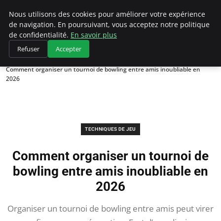
Bowling La Rosiere
Nous utilisons des cookies pour améliorer votre expérience
de navigation. En poursuivant, vous acceptez notre politique
de confidentialité.
En savoir plus
Refuser
Accepter
Accueil
Techniques de Jeu
Comment organiser un tournoi de bowling entre amis inoubliable en
2026
TECHNIQUES DE JEU
Comment organiser un tournoi de
bowling entre amis inoubliable en
2026
Organiser un tournoi de bowling entre amis peut virer