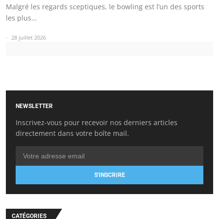
Malgré les regards sceptiques, le bowling est l’un des sports
les plus…
28 juillet 2026
NEWSLETTER
Inscrivez-vous pour recevoir nos derniers articles
directement dans votre boîte mail.
S'INSCRIRE
CATÉGORIES